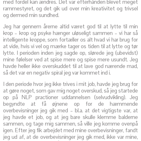
med fordel kan ændres. Det var efterhånden blevet meget
rammestyret, og det gik ud over min kreativitet og trivsel
og dermed min sundhed.
Jeg har gennem årerne altid været god til at lytte til min
krop – krop og psyke hænger uløseligt sammen – vi har så
intelligente kroppe, som fortæller os alt hvad vi har brug for
at vide, hvis vi vel og mærke tager os tiden til at lytte og tør
lytte. I perioden inden jeg sagde op, slørede jeg (ubevidst)
mine følelser ved at spise mere og spise mere usundt. Jeg
havde heller ikke overskuddet til at lave god nærende mad,
så det var en negativ spiral jeg var kommet ind i.
I den periode hvor jeg ikke trives i mit job, havde jeg brug for
at gøre noget, som gav mig noget overskud, så jeg startede
op på NLP practioner uddannelsen (selvudvikling). Jeg
begyndte at få øjnene op for de hæmmende
overbevisninger jeg gik med – bl.a. at det vigtigste var, at
jeg havde et job, og at jeg bare skulle klemme balderne
sammen, og tage mig sammen, så ville jeg komme ovenpå
igen. Efter jeg fik arbejdet med mine overbevisninger, fandt
jeg ud af, at de overbevisninger jeg gik med, ikke var mine,