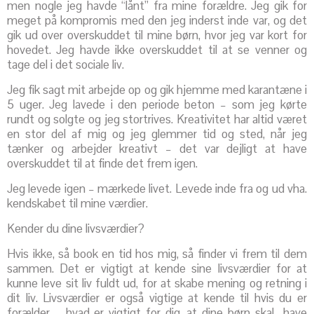
men nogle jeg havde “lånt” fra mine forældre. Jeg gik for
meget på kompromis med den jeg inderst inde var, og det
gik ud over overskuddet til mine børn, hvor jeg var kort for
hovedet. Jeg havde ikke overskuddet til at se venner og
tage del i det sociale liv.
Jeg fik sagt mit arbejde op og gik hjemme med karantæne i
5 uger. Jeg lavede i den periode beton – som jeg kørte
rundt og solgte og jeg stortrives. Kreativitet har altid været
en stor del af mig og jeg glemmer tid og sted, når jeg
tænker og arbejder kreativt – det var dejligt at have
overskuddet til at finde det frem igen.
Jeg levede igen – mærkede livet. Levede inde fra og ud vha.
kendskabet til mine værdier.
Kender du dine livsværdier?
Hvis ikke, så book en tid hos mig, så finder vi frem til dem
sammen. Det er vigtigt at kende sine livsværdier for at
kunne leve sit liv fuldt ud, for at skabe mening og retning i
dit liv. Livsværdier er også vigtige at kende til hvis du er
forælder – hvad er vigtigt for dig, at dine børn skal have