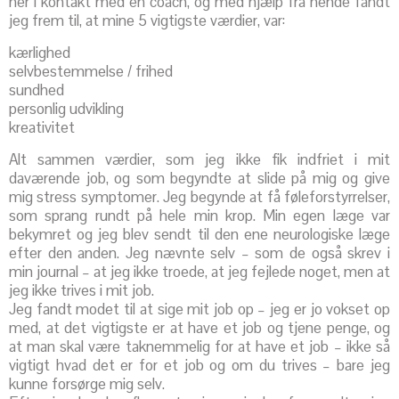
her i kontakt med en coach, og med hjælp fra hende fandt
jeg frem til, at mine 5 vigtigste værdier, var:
kærlighed
selvbestemmelse / frihed
sundhed
personlig udvikling
kreativitet
Alt sammen værdier, som jeg ikke fik indfriet i mit
daværende job, og som begyndte at slide på mig og give
mig stress symptomer. Jeg begynde at få føleforstyrrelser,
som sprang rundt på hele min krop. Min egen læge var
bekymret og jeg blev sendt til den ene neurologiske læge
efter den anden. Jeg nævnte selv – som de også skrev i
min journal – at jeg ikke troede, at jeg fejlede noget, men at
jeg ikke trives i mit job.
Jeg fandt modet til at sige mit job op – jeg er jo vokset op
med, at det vigtigste er at have et job og tjene penge, og
at man skal være taknemmelig for at have et job – ikke så
vigtigt hvad det er for et job og om du trives – bare jeg
kunne forsørge mig selv.