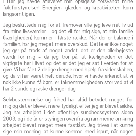
Efter jeg havde afleveret min opsigelse forsvandt mine
føleforstyrrelser! Energien, glæden og kreativiteten kom
langsomt igen.
Jeg besluttede mig for at fremover ville jeg leve mit liv ud
fra mine livsværdier – og det vil for mig sige, at min familie
(kærligheden) kommer i første række. Når der er balance i
familien, har jeg meget mere overskud. Dette er ikke noget
jeg gør på trods af noget andet, det er den allerhøjeste
værdi for mig – da jeg tror på, at kærligheden er det
vigtigste her i livet og det er det jeg er sat i verden for at
give. Vi har fået 2 dejlige drenge med hjælp fra videnskaben,
og da vi har været helt derude, hvor vi havde erkendt at vi
nok ikke kunne få børn, er taknemmeligheden stor ved at vi
har 2 sunde og raske drenge i dag.
Selvbestemmelse og frihed har altid betydet meget for
mig og det er blevet mere tydeligt efter jeg er blevet ældre.
Jeg har arbejdet i det offentlige sundhedssystem siden
2003, og i de år er styringen ovenfra og rammerne omkring
arbejdet blevet meget mere fastlåst. Jeg trives i at kunne
sige min mening, at kunne komme med input, når noget