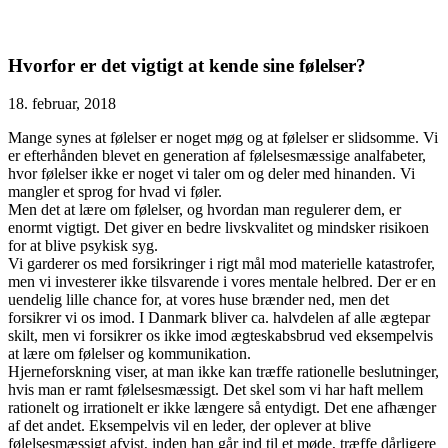
Hvorfor er det vigtigt at kende sine følelser?
18. februar, 2018
Mange synes at følelser er noget møg og at følelser er slidsomme. Vi
er efterhånden blevet en generation af følelsesmæssige analfabeter,
hvor følelser ikke er noget vi taler om og deler med hinanden. Vi
mangler et sprog for hvad vi føler.
Men det at lære om følelser, og hvordan man regulerer dem, er
enormt vigtigt. Det giver en bedre livskvalitet og mindsker risikoen
for at blive psykisk syg.
Vi garderer os med forsikringer i rigt mål mod materielle katastrofer,
men vi investerer ikke tilsvarende i vores mentale helbred. Der er en
uendelig lille chance for, at vores huse brænder ned, men det
forsikrer vi os imod. I Danmark bliver ca. halvdelen af alle ægtepar
skilt, men vi forsikrer os ikke imod ægteskabsbrud ved eksempelvis
at lære om følelser og kommunikation.
Hjerneforskning viser, at man ikke kan træffe rationelle beslutninger,
hvis man er ramt følelsesmæssigt. Det skel som vi har haft mellem
rationelt og irrationelt er ikke længere så entydigt. Det ene afhænger
af det andet. Eksempelvis vil en leder, der oplever at blive
følelsesmæssigt afvist, inden han går ind til et møde, træffe dårligere