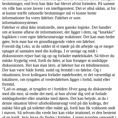
beslutninger, end hvis han ikke har blevet afvist forinden. På samme
vis ville han score lavere i en intelligenstest. Det er altså sådan, at for
at kunne træffe rationelle beslutninger må vi kunne hente
informationer fra vores følelser. Følelser er som
informationssystemer.
Følelser er altså ikke irrationelle, men ganske logiske. Det handler
om at kunne aflæse de informationer, der ligger i dem, og “knække”
logikken i vore egne følelsesmæssige reaktioner. Det kan man bedre
gøre, hvis man har en grundlæggende viden om følelser.
Forestil dig f.eks. at du sidder til et møde på dit arbejde og er meget
optaget af samtalen med din kollega. I er uenige og midt i
diskussionen rejser han sig op og forlader mødelokalet. Så bliver du
måske frygtelig vred, fordi du føler, at han forsøger at undslippe
diskussionen. Her kan man lære, at følelser har en tidsdimension.
Der kan være både fortid, nutid og fremtid i en følelse. Og i
situationen, hvor kollegaen forlader mødebordet, er det væsentligt at
lokalisere, om tyngden af vredesfølelsen ligger i fortid, nutid eller
fremtid.
“Lad os antage, at tyngden er i fortiden: Hver gang du diskuterede
med din mor, så endte det med, at hun afviste dig ved at forlade
middagsbordet eller smække med døren. Det kan betyde, at du i
denne situation bliver uforholdsmæssigt vred på din kollega, der
måske blot gik på toilettet eller måtte gå, fordi han fik voldsomt ondt
i maven. Så selvom din vrede her kan virke irrationel, er den bestemt
af en logik, hvis årsag du finder i fortiden. Ligger tyngden omvendt i