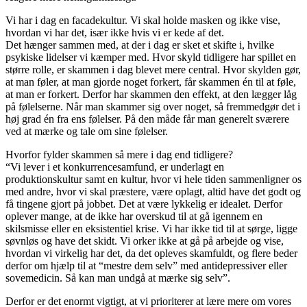
Vi har i dag en facadekultur. Vi skal holde masken og ikke vise,
hvordan vi har det, især ikke hvis vi er kede af det.
Det hænger sammen med, at der i dag er sket et skifte i, hvilke
psykiske lidelser vi kæmper med. Hvor skyld tidligere har spillet en
større rolle, er skammen i dag blevet mere central. Hvor skylden gør,
at man føler, at man gjorde noget forkert, får skammen én til at føle,
at man er forkert. Derfor har skammen den effekt, at den lægger låg
på følelserne. Når man skammer sig over noget, så fremmedgør det i
høj grad én fra ens følelser. På den måde får man generelt sværere
ved at mærke og tale om sine følelser.
Hvorfor fylder skammen så mere i dag end tidligere?
“Vi lever i et konkurrencesamfund, er underlagt en
produktionskultur samt en kultur, hvor vi hele tiden sammenligner os
med andre, hvor vi skal præstere, være oplagt, altid have det godt og
få tingene gjort på jobbet. Det at være lykkelig er idealet. Derfor
oplever mange, at de ikke har overskud til at gå igennem en
skilsmisse eller en eksistentiel krise. Vi har ikke tid til at sørge, ligge
søvnløs og have det skidt. Vi orker ikke at gå på arbejde og vise,
hvordan vi virkelig har det, da det opleves skamfuldt, og flere beder
derfor om hjælp til at “mestre dem selv” med antidepressiver eller
sovemedicin. Så kan man undgå at mærke sig selv”.
Derfor er det enormt vigtigt, at vi prioriterer at lære mere om vores