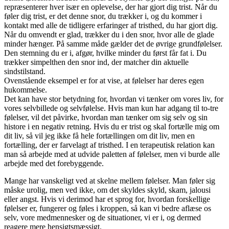
repræsenterer hver især en oplevelse, der har gjort dig trist. Når du
føler dig trist, er det denne snor, du trækker i, og du kommer i
kontakt med alle de tidligere erfaringer af tristhed, du har gjort dig.
Når du omvendt er glad, trækker du i den snor, hvor alle de glade
minder hænger. På samme måde gælder det de øvrige grundfølelser.
Den stemning du er i, afgør, hvilke minder du først får fat i. Du
trækker simpelthen den snor ind, der matcher din aktuelle
sindstilstand.
Ovenstående eksempel er for at vise, at følelser har deres egen
hukommelse.
Det kan have stor betydning for, hvordan vi tænker om vores liv, for
vores selvbillede og selvfølelse. Hvis man kun har adgang til to-tre
følelser, vil det påvirke, hvordan man tænker om sig selv og sin
histore i en negativ retning. Hvis du er trist og skal fortælle mig om
dit liv, så vil jeg ikke få hele fortællingen om dit liv, men en
fortælling, der er farvelagt af tristhed. I en terapeutisk relation kan
man så arbejde med at udvide paletten af følelser, men vi burde alle
arbejde med det forebyggende.
Mange har vanskeligt ved at skelne mellem følelser. Man føler sig
måske urolig, men ved ikke, om det skyldes skyld, skam, jalousi
eller angst. Hvis vi derimod har et sprog for, hvordan forskellige
følelser er, fungerer og føles i kroppen, så kan vi bedre aflæse os
selv, vore medmennesker og de situationer, vi er i, og dermed
reagere mere hensigtsmæssigt.