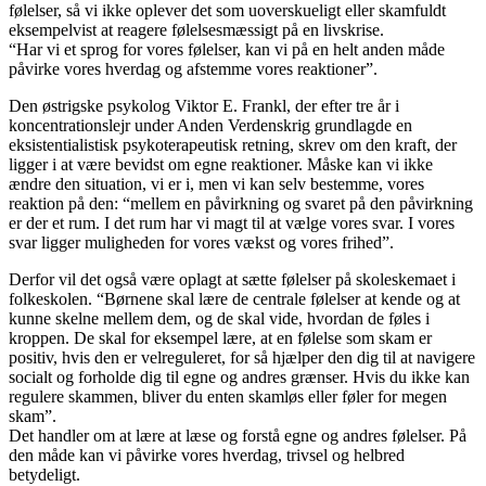
følelser, så vi ikke oplever det som uoverskueligt eller skamfuldt
eksempelvist at reagere følelsesmæssigt på en livskrise.
“Har vi et sprog for vores følelser, kan vi på en helt anden måde
påvirke vores hverdag og afstemme vores reaktioner”.
Den østrigske psykolog Viktor E. Frankl, der efter tre år i
koncentrationslejr under Anden Verdenskrig grundlagde en
eksistentialistisk psykoterapeutisk retning, skrev om den kraft, der
ligger i at være bevidst om egne reaktioner. Måske kan vi ikke
ændre den situation, vi er i, men vi kan selv bestemme, vores
reaktion på den: “mellem en påvirkning og svaret på den påvirkning
er der et rum. I det rum har vi magt til at vælge vores svar. I vores
svar ligger muligheden for vores vækst og vores frihed”.
Derfor vil det også være oplagt at sætte følelser på skoleskemaet i
folkeskolen. “Børnene skal lære de centrale følelser at kende og at
kunne skelne mellem dem, og de skal vide, hvordan de føles i
kroppen. De skal for eksempel lære, at en følelse som skam er
positiv, hvis den er velreguleret, for så hjælper den dig til at navigere
socialt og forholde dig til egne og andres grænser. Hvis du ikke kan
regulere skammen, bliver du enten skamløs eller føler for megen
skam”.
Det handler om at lære at læse og forstå egne og andres følelser. På
den måde kan vi påvirke vores hverdag, trivsel og helbred
betydeligt.