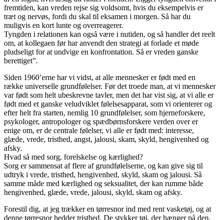
fremtiden, kan vreden rejse sig voldsomt, hvis du eksempelvis er
træt og nervøs, fordi du skal til eksamen i morgen. Så har du
muligvis en kort lunte og overreagerer.
Tyngden i relationen kan også være i nutiden, og så handler det reelt
om, at kollegaen før har anvendt den strategi at forlade et møde
pludseligt for at undvige en konfrontation. Så er vreden ganske
berettiget”.
Siden 1960’erne har vi vidst, at alle mennesker er født med en
række universelle grundfølelser. Før det troede man, at vi mennesker
var født som helt ubeskrevne tavler, men det har vist sig, at vi alle er
født med et ganske veludviklet følelsesapparat, som vi orienterer og
efter helt fra starten, nemlig 10 grundfølelser, som hjerneforskere,
psykologer, antropologer og spædbørnsforskere verden over er
enige om, er de centrale følelser, vi alle er født med: interesse,
glæde, vrede, tristhed, angst, jalousi, skam, skyld, hengivenhed og
afsky.
Hvad så med sorg, forelskelse og kærlighed?
Sorg er sammensat af flere af grundfølelserne, og kan give sig til
udtryk i vrede, tristhed, hengivenhed, skyld, skam og jalousi. Så
samme måde med kærlighed og seksualitet, der kan rumme både
hengivenhed, glæde, vrede, jalousi, skyld, skam og afsky.
Forestil dig, at jeg trækker en tørresnor ind med rent vasketøj, og at
denne tørresnor hedder tristhed. De stykker tøj, der hænger på den,